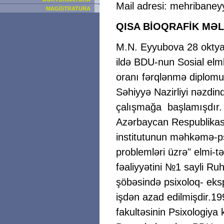
Mail adresi: mehriban
MAGİSTRATURA
QISA BİOQRAFİK MƏ
M.N. Eyyubova 28 oktyab
ildə BDU-nun Sosial elml
oranı fərqlənmə diplomu 
Səhiyyə Nazirliyi nəzdi
çalışmağa başlamışdır. 
Azərbaycan Respublikası 
institutunun məhkəmə-psi
problemləri üzrə" elmi-t
fəaliyyətini №1 sayli R
şöbəsində psixoloq- eksp
işdən azad edilmişdir.19
fakultəsinin Psixologiya