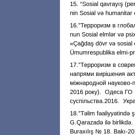
15. “Sosial qavrayış (pe
nin Sosial və humanitar 
16.”Терроризм в глоба
nun Sosial elmlər və psix
«Çağdaş dövr və sosial 
Ümumrespublika elmi-pra
17.”Tерроризм в совре
напрями вирiшения акт
мiжнародной науково-п
2016 року). Одеса ГО
суспiльства.2016. Укра
18.”Təlim fəaliyyətində ş
G.Qarazadə ilə birlikdə.
Buraxılış № 18. Bakı-20