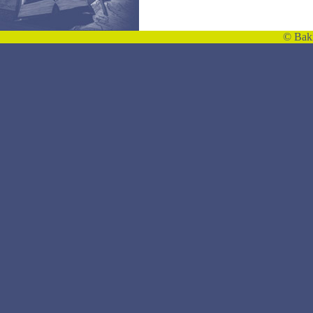
©
Bakı