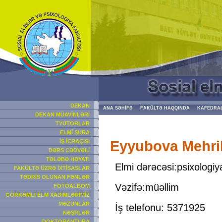
DEKAN
ANA SƏHİFƏ
FAKÜLTƏ HAQQINDA
KAFEDRA
DEKAN MÜAVİNLƏRİ
TYUTORLAR
ELMİ ŞURA
Eyyubova Mehrib
İŞ İCRAÇISI
DƏRS CƏDVƏLİ
TƏLƏBƏ HƏYATI
Elmi dərəcəsi:psixologiy
FAKÜLTƏ ÜZRƏ İXTİSASLAR
TƏDRİS OLUNAN FƏNLƏR
Vəzifə:müəllim
FOTOALBOM
GÖRKƏMLİ ELM XADİMLƏRİMİZ
MƏZUNLAR
İş telefonu: 5371925
NƏŞRLƏR
DOKTORANTURA