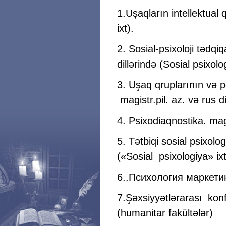
1.Uşaqların intellektual 
ixt).
2. Sosial-psixoloji tədqi
dillərində (Sosial psixolog
3. Uşaq qruplarının və pe
magistr.pil. az. və rus d
4. Psixodiaqnostika. magi
5. Tətbiqi sosial psixolo
(«Sosial psixologiya» ixt
6..Психология маркетинга
7.Şəxsiyyətlərarası konf
(humanitar fakültələr)