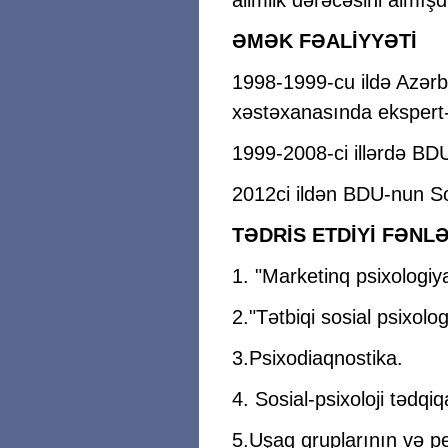
alimlik dərəcəsini almışd
ƏMƏK FƏALİYYƏTİ
1998-1999-cu ildə Azərba
xəstəxanasında ekspert-
1999-2008-ci illərdə BD
2012ci ildən BDU-nun So
TƏDRİS ETDİYİ FƏNL
1. "Marketinq psixologiy
2."Tətbiqi sosial psixolo
3.Psixodiaqnostika.
4. Sosial-psixoloji tədq
5.Uşaq qruplarının və ped