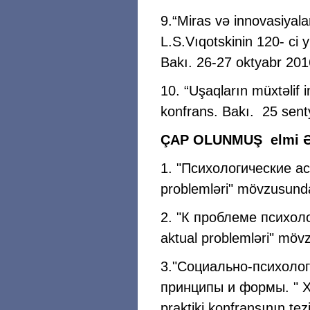
9.“Miras və innovasiyala
L.S.Vıqotskinin 120- ci 
Bakı. 26-27 oktyabr 2016-
10. “Uşaqların müxtəlif 
konfrans. Bakı. 25 senty
ÇAP OLUNMUŞ elmi 
1. "Психологические ас
problemləri" mövzusunda 
2. "К проблеме психолог
aktual problemləri" mövz
3."Социально-психоло
принципы и формы. " XX
praktiki konfransının tez