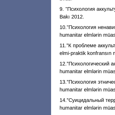
9. "Психология аккульт
Bakı 2012.
10."Психология ненави
humanitar elmlərin müas
11.”К проблеме аккульту
elmi-praktik konfransın 
12.”Психологический а
humanitar elmlərin müas
13.”Психология этничес
humanitar elmlərin müas
14.”Суицидальный терр
humanitar elmlərin müas