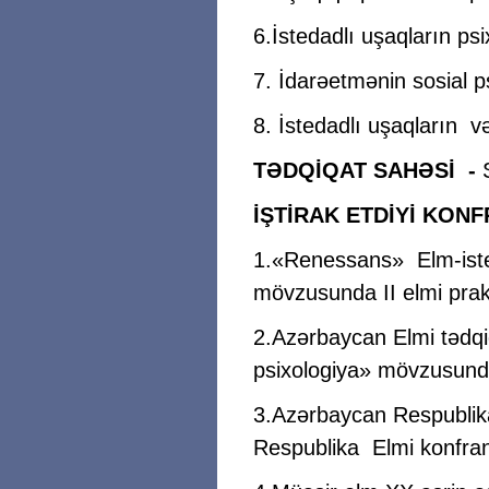
6.İstedadlı uşaqların psi
7. İdarəetmənin sosial ps
8. İstedadlı uşaqların və
TƏDQİQAT SAHƏSİ -
İŞTİRAK ETDİYİ KON
1.«Renessans» Elm-isteh
mövzusunda II elmi prak
2.Azərbaycan Elmi tədqi
psixologiya» mövzusunda
3.Azərbaycan Respublikas
Respublika Elmi konfrans