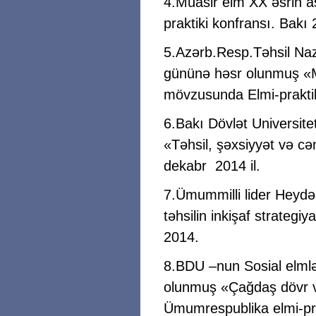
4.Müasir elm XX əsrin a
praktiki konfransı. Bakı
5.Azərb.Resp.Təhsil Nazi
gününə həsr olunmuş «Mü
mövzusunda Elmi-prakti
6.Bakı Dövlət Universite
«Təhsil, şəxsiyyət və c
dekabr 2014 il.
7.Ümummilli lider Heydər
təhsilin inkişaf strategi
2014.
8.BDU –nun Sosial elmlər 
olunmuş «Çağdaş dövr v
Ümumrespublika elmi-pra