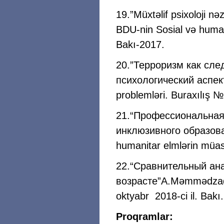
19.”Müxtəlif psixoloji nə
BDU-nin Sosial və human
Bakı-2017.
20.”Терроризм как сле
психологический аспект”
problemləri. Buraxılış 
21.“Профессиональная 
инклюзивного образовани
humanitar elmlərin müas
22.“Сравнительный ан
возрасте”A.Məmmədzadə 
oktyabr 2018-ci il. Bakı.
Proqramlar: