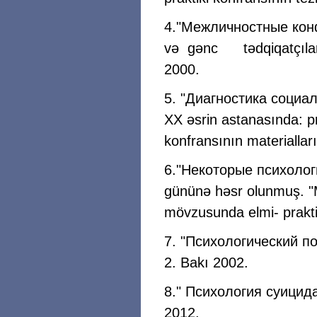
4."Межличностные конф
və gənc tədqiqatçıların
2000.
5. "Диагностика социа
XX əsrin astanasında: pr
konfransının materiallar
6."Некоторые психолог
gününə həsr olunmuş. "Mü
mövzusunda elmi- praktik
7. "Психологический по
2. Bakı 2002.
8." Психология суицида
2012.