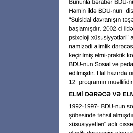
Bununla bərabər BDU-nun
Həmin ildə BDU-nun disse
"Suisidal davranışın təş
başlamışdır. 2002-ci il
psixoloji xüsusiyyətləri"
namizədi alimlik dərəcəs
keçirilmiş elmi-praktik k
BDU-nun Sosial və pedaq
edilmişdir. Hal hazırda 
12 proqramın muəllifidir.
ELMİ DƏRƏCƏ VƏ ELM
1992-1997- BDU-nun sosia
şöbəsində təhsil almışdır
xüsusiyyətləri" adlı dis