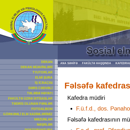
DEKAN
ANA SƏHİFƏ
FAKÜLTƏ HAQQINDA
KAFEDRA
DEKAN MÜAVİNLƏRİ
TYUTORLAR
ELMİ ŞURA
Fəlsəfə kafedras
İŞ İCRAÇISI
DƏRS CƏDVƏLİ
TƏLƏBƏ HƏYATI
Kafedra müdiri
FAKÜLTƏ ÜZRƏ İXTİSASLAR
TƏDRİS OLUNAN FƏNLƏR
F.ü.f.d., dos. Pəna
FOTOALBOM
GÖRKƏMLİ ELM XADİMLƏRİMİZ
Fəlsəfə kafedrasının müə
MƏZUNLAR
NƏŞRLƏR
DOKTORANTURA