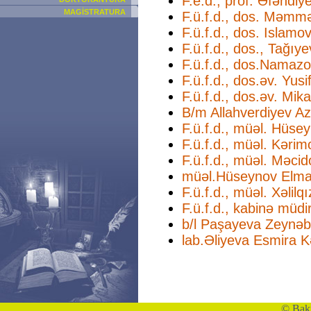
F.e.d., prof. Əfəndi
MAGİSTRATURA
F.ü.f.d., dos. Məm
F.ü.f.d., dos. Islam
F.ü.f.d., dos., Tağıye
F.ü.f.d., dos.Namazo
F.ü.f.d., dos.əv. Yus
F.ü.f.d., dos.əv. Mik
B/m Allahverdiyev A
F.ü.f.d., müəl. Hüsey
F.ü.f.d., müəl. Kəri
F.ü.f.d., müəl. Məci
müəl.Hüseynov Elmar
F.ü.f.d., müəl. Xəlilq
F.ü.f.d., kabinə müd
b/l Paşayeva Zeynəb
lab.Əliyeva Esmira 
©
Bakı