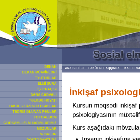
DEKAN
ANA SƏHİFƏ
FAKÜLTƏ HAQQINDA
KAFEDRA
DEKAN MÜAVİNLƏRİ
TYUTORLAR
ELMİ ŞURA
İnkişaf psixologi
İŞ İCRAÇISI
DƏRS CƏDVƏLİ
TƏLƏBƏ HƏYATI
Kursun məqsədi inkişaf p
FAKÜLTƏ ÜZRƏ İXTİSASLAR
TƏDRİS OLUNAN FƏNLƏR
psixologiyasının müxtəlif 
FOTOALBOM
GÖRKƏMLİ ELM XADİMLƏRİMİZ
Kurs aşağıdakı mövzular
MƏZUNLAR
NƏŞRLƏR
İnsanın inkişafına ya
DOKTORANTURA