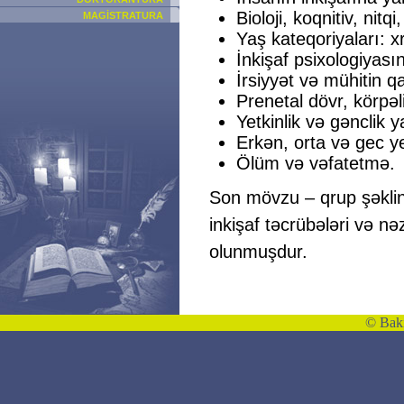
Bioloji, koqnitiv, nitqi
MAGİSTRATURA
Yaş kateqoriyaları: xr
İnkişaf psixologiyası
İrsiyyət və mühitin qa
Prenetal dövr, körpəl
Yetkinlik və gənclik y
Erkən, orta və gec ye
Ölüm və vəfatetmə.
Son mövzu – qrup şəklind
inkişaf təcrübələri və n
olunmuşdur.
©
Bakı