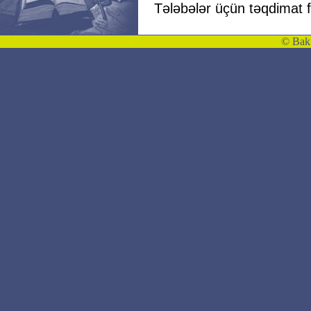
Tələbələr üçün təqdimat 
©
Bakı