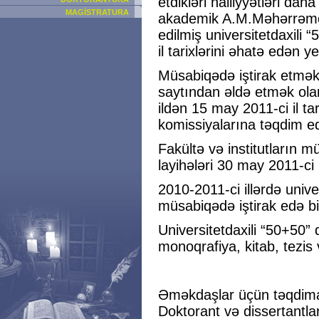
etdikləri nailiyyətləri d
MAGİSTRATURA
akademik A.M.Məhərrəmovu
edilmiş universitetdaxili
il tarixlərini əhatə edən y
Müsabiqədə iştirak etmək
saytından əldə etmək ol
ildən 15 may 2011-ci il ta
komissiyalarına təqdim edi
Fakültə və institutların m
layihələri 30 may 2011-ci 
2010-2011-ci illərdə unive
müsabiqədə iştirak edə bi
Universitetdaxili “50+50”
monoqrafiya, kitab, tezis 
Əməkdaşlar üçün təqdima
Doktorant və dissertantl