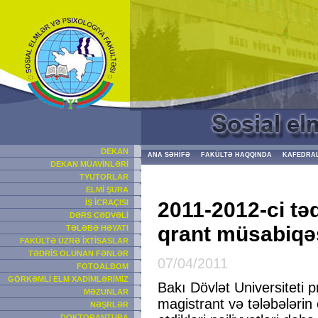
DEKAN
ANA SƏHİFƏ
FAKÜLTƏ HAQQINDA
KAFEDRA
DEKAN MÜAVİNLƏRİ
TYUTORLAR
ELMİ ŞURA
2011-2012-ci təd
İŞ İCRAÇISI
DƏRS CƏDVƏLİ
qrant müsabiqə
TƏLƏBƏ HƏYATI
FAKÜLTƏ ÜZRƏ İXTİSASLAR
TƏDRİS OLUNAN FƏNLƏR
07/04/2011
FOTOALBOM
GÖRKƏMLİ ELM XADİMLƏRİMİZ
Bakı Dövlət Universiteti 
MƏZUNLAR
magistrant və tələbələrin 
NƏŞRLƏR
DOKTORANTURA