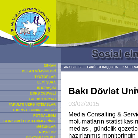
DEKAN
ANA SƏHİFƏ
FAKÜLTƏ HAQQINDA
KAFEDRA
DEKAN MÜAVİNLƏRİ
TYUTORLAR
ELMİ ŞURA
Bakı Dövlət Univ
İŞ İCRAÇISI
DƏRS CƏDVƏLİ
TƏLƏBƏ HƏYATI
03/02/2015
FAKÜLTƏ ÜZRƏ İXTİSASLAR
TƏDRİS OLUNAN FƏNLƏR
Media Consalting
& Servi
FOTOALBOM
məlumatların statistikası
GÖRKƏMLİ ELM XADİMLƏRİMİZ
MƏZUNLAR
mediası, gündəlik qəzetl
NƏŞRLƏR
hazırlanmış monitorinqin 
DOKTORANTURA