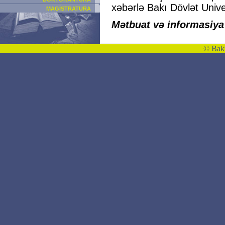
xəbərlə Bakı Dövlət Unive
MAGİSTRATURA
Mətbuat və informasiya ş
©
Bakı