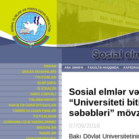
DEKAN
ANA SƏHİFƏ
FAKÜLTƏ HAQQINDA
KAFEDRA
DEKAN MÜAVİNLƏRİ
TYUTORLAR
ELMİ ŞURA
Sosial elmlər v
İŞ İCRAÇISI
DƏRS CƏDVƏLİ
“Universiteti bi
TƏLƏBƏ HƏYATI
FAKÜLTƏ ÜZRƏ İXTİSASLAR
səbəbləri” mövz
TƏDRİS OLUNAN FƏNLƏR
FOTOALBOM
GÖRKƏMLİ ELM XADİMLƏRİMİZ
07/06/2018
MƏZUNLAR
NƏŞRLƏR
Bakı Dövlət Universitetini
DOKTORANTURA