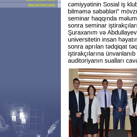
cəmiyyətinin Sosial iş klub
MAGİSTRATURA
bilməmə səbəbləri” mövzu
seminar haqqında məlumat
sonra seminar iştirakçıları
Şuraxanım və Abdullayeva 
universitetin insan həyat
sonra aprılan tədqiqat təq
iştirakçılarına ünvanlanıb
auditoriyanın sualları cava