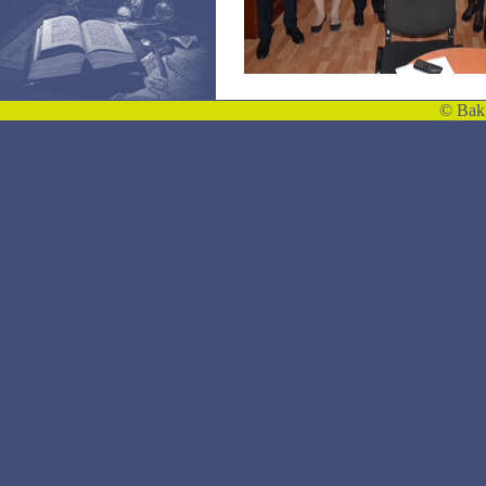
©
Bakı