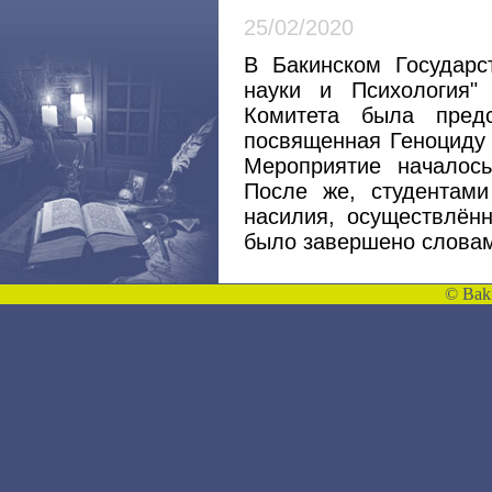
25/02/2020
B Бакинском Государс
науки и Психология"
Комитета была предс
посвященная Геноциду 
Мероприятие началос
После же, студентам
насилия, осуществлё
было завершено словам
©
Bakı