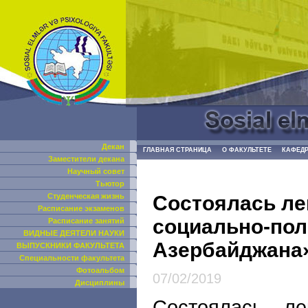
Декан
ГЛАВНАЯ СТРАНИЦА
О ФАКУЛЬТЕТЕ
КАФЕД
Заместители декана
Научный совет
Тьютор
Состоялась ле
Студенческая жизнь
Расписание экзаменов
социально-пол
Расписание занятий
ВИДНЫЕ ДЕЯТЕЛИ НАУКИ
Азербайджана
ВЫПУСКНИКИ ФАКУЛЬТЕТА
Специальности факультета
Фотоальбом
07/02/2019
Дисциплины
Состоялась ле