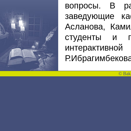
вопросы. В р
заведующие ка
Асланова, Ками
студенты и г
интерактивно
Р.Ибрагимбекова
©
Bakı